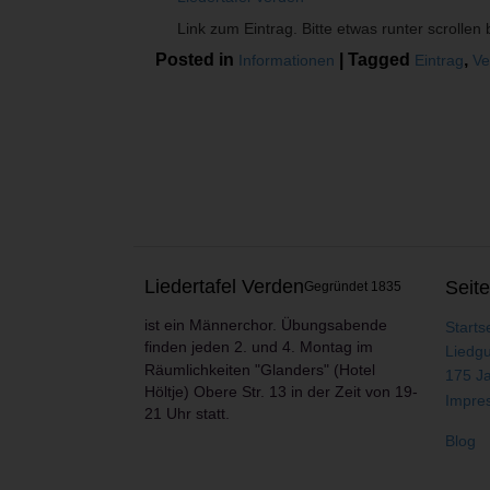
Link zum Eintrag. Bitte etwas runter scrollen 
Posted in
|
Tagged
,
Informationen
Eintrag
Ve
Liedertafel Verden
Seit
Gegründet 1835
ist ein Männerchor.
Übungsabende
Starts
finden jeden 2. und 4. Montag im
Liedgu
Räumlichkeiten
"Glanders" (Hotel
175 Ja
Höltje) Obere Str. 13 in der Zeit von 19-
Impre
r statt.
21 Uh
Blog