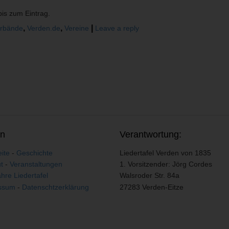
bis zum Eintrag.
,
,
|
rbände
Verden.de
Vereine
Leave a reply
en
Verantwortung:
eite
-
Geschichte
Liedertafel Verden von 1835
t
-
Veranstaltungen
1. Vorsitzender: Jörg Cordes
hre Liedertafel
Walsroder Str. 84a
ssum
-
Datenschtzerklärung
27283 Verden-Eitze