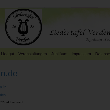
Liedgut
Veranstaltungen
Jubiläum
Impressum
Datensc
n.de
nde
rdes
5 aktualisiert.